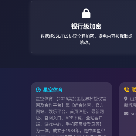
银行级加密
数据经SSL/TLS协议全程加密，避免内容被截取或
篡改。
星空体育
星空体育 【2026美加墨世界杯授权官
山
网及合作平台】集【综合体育、官方
新城壹
网站、娱乐平台、首页注册、最新网
su
址、官网入口、APP下载、全站客户
端、游戏中心、手机网页版登录等】
为一体。成立于1984年，是中国星空