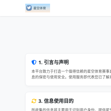
1. 引言与声明
本平台致力于打造一个值得信赖的星空体育赛事
息的保密与使用安全。使用服务即代表您已了解
3. 信息使用目的
所收集的信息将主要用于识别用户身份、提供星