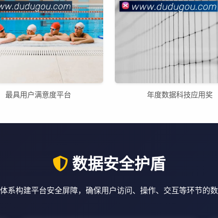
年度数据科技应用奖
最具用户满意度平台
数据安全护盾
体系构建平台安全屏障，确保用户访问、操作、交互等环节的数