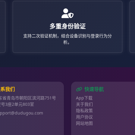
多重身份验证
支持二次验证机制，结合设备识别与登录行为分
析。
联系我们
快速导航
东省青岛市朝阳区滨河路751号
App下载
号3座2单元803室
关于我们
隐私政策
pport@dudugou.com
用户协议
网站地图