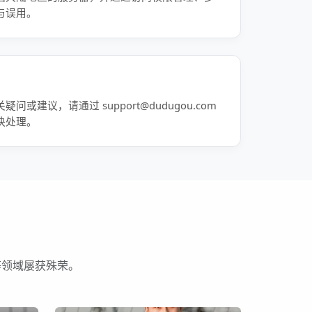
与误用。
或建议，请通过 support@dudugou.com
快处理。
等领域屡获殊荣。