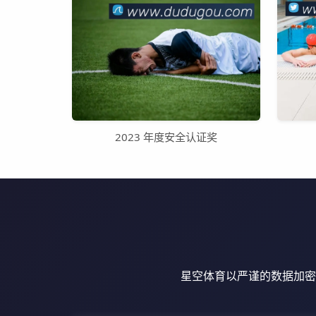
2023 年度安全认证奖
星空体育以严谨的数据加密