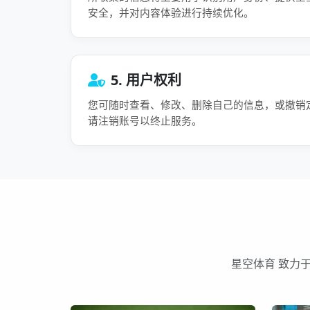
安全，并对内容体验进行持续优化。
5. 用户权利
您可随时查看、修改、删除自己的信息，或撤销
请注销账号以终止服务。
星空体育 致力