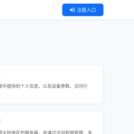
注册入口
息
程中提供的个人信息，以及设备参数、访问行
储
国大陆地区的服务器，并通过访问权限管理、多