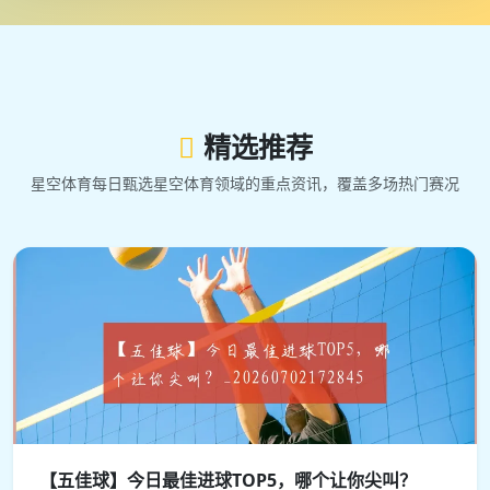
精选推荐
星空体育每日甄选星空体育领域的重点资讯，覆盖多场热门赛况
【五佳球】今日最佳进球TOP5，哪个让你尖叫？