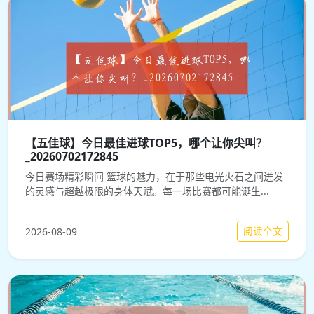
【五佳球】今日最佳进球TOP5，哪个让你尖叫？
_20260702172845
今日赛场精彩瞬间 篮球的魅力，在于那些电光火石之间迸发
的灵感与超越极限的身体天赋。每一场比赛都可能诞生...
阅读全文
2026-08-09