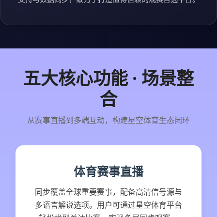
五大核心功能 · 场景整
合
从赛事直播到多端互动，构建星空体育生态闭环
体育赛事直播
同步覆盖全球重要赛事，配备高清信号源与
多语言解说选项。用户可通过星空体育平台