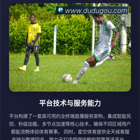
平台技术与服务能力
平台构建了一套高可用的全终端直播服务架构，集成智能风
控、秒级加载、多节点加速等核心技术，确保不同区域用户
都能流畅体验体育赛事。 同时，星空体育提供全天候客服
支持与数据同步，致力于打造值得信赖的观赛首选平台。