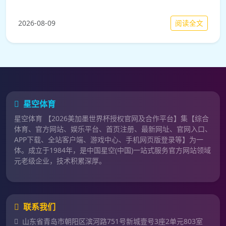
阅读全文
2026-08-09
星空体育
星空体育 【2026美加墨世界杯授权官网及合作平台】集【综合
体育、官方网站、娱乐平台、首页注册、最新网址、官网入口、
APP下载、全站客户端、游戏中心、手机网页版登录等】为一
体。成立于1984年，是中国星空(中国)一站式服务官方网站领域
元老级企业，技术积累深厚。
联系我们
山东省青岛市朝阳区滨河路751号新城壹号3座2单元803室