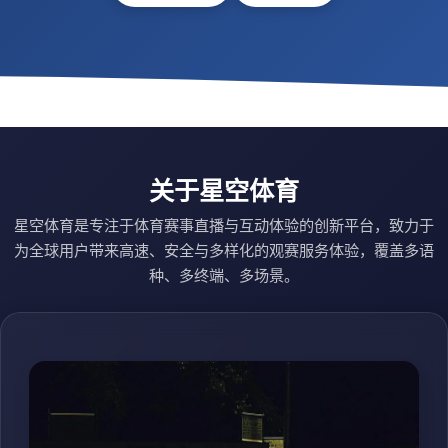
关于星空体育
星空体育是专注于体育赛事直播与互动体验的创新平台，致力于
为全球用户带来高速、安全与多样化的观赛服务体验，覆盖多语
种、多终端、多场景。