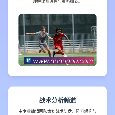
理解比赛进程与策略细节。
战术分析频道
由专业编辑团队策划战术复盘、阵容解构与