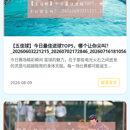
【五佳球】今日最佳进球TOP5，哪个让你尖叫？
_20260603221215_20260702172846_20260716181056
今日赛场精彩瞬间 篮球的魅力，在于那些电光火石之间迸发
的灵感与超越极限的身体天赋。每一场比赛都可能诞生...
阅读全文
2026-08-09