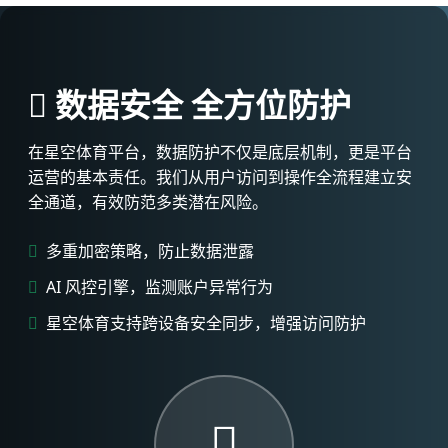
数据安全 全方位防护
在星空体育平台，数据防护不仅是底层机制，更是平台
运营的基本责任。我们从用户访问到操作全流程建立安
全通道，有效防范多类潜在风险。
多重加密策略，防止数据泄露
AI 风控引擎，监测账户异常行为
星空体育支持跨设备安全同步，增强访问防护